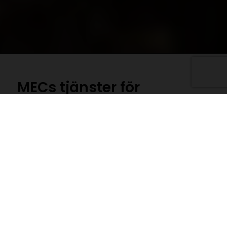
MECs tjänster för
miljöteknisk
markundersökning
För att kontrollera markens föroreningsstatus
och dess miljömässiga tillstånd utför man en
miljöteknisk markundersökning
. En sådan
undersökning fastställer om marken är
förorenad och om det finns någon risk för
miljöpåverkan och hälsorisker för människor
som bor eller arbetar i närheten av platsen.