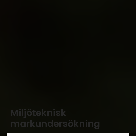
Miljöteknisk
markundersökning