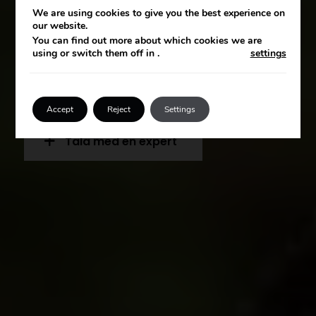
Boka en miljöteknisk
We are using cookies to give you the best experience on
our website.
markundersökning via MEC för
You can find out more about which cookies we are
att kontrollera markens
using or switch them off in
.
settings
föroreningsstatus.
Accept
Reject
Settings
Tala med en expert