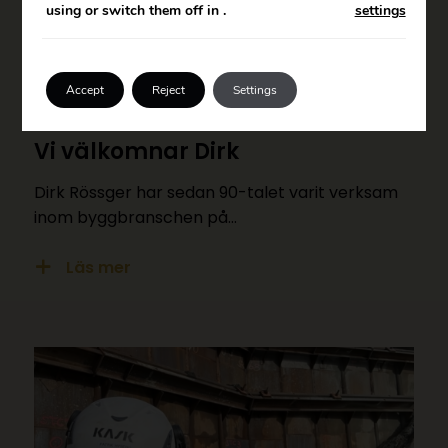
using or switch them off in
.
settings
Accept
Reject
Settings
Vi välkomnar Dirk
Dirk Rössger har sedan 90-talet varit verksam
inom byggbranschen på…
Läs mer