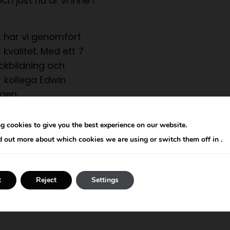
ch just nu är vi inne i
t har vi genomfört
 kvalitet. Med ett 7
ckbildning och
r kollega Edwin
gen.
 är att vi även
g cookies to give you the best experience on our website.
nten i berget och just
d out more about which cookies we are using or switch them off in
.
ankra rören i berget.
t
Reject
Settings