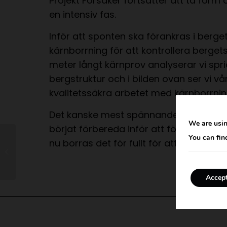
Projekt Forsåker fortsätter att ta form o
en intensiv fas.
Inför att sponten ska förankras i berge
kärnborrning för att kontrollera bergets
meter långt kärnprov analyserar vi spri
bergstruktur och i bilden ovan ser vi vå
kvalitetssäkra arbetet med kärnborrnin
Det kanske mest spännande som händer
We are usin
börjat förbereda inför att förankra spo
You can fin
nu borras det för fullt för att kunna för
Miljöteknisk
markundersökning
Accep