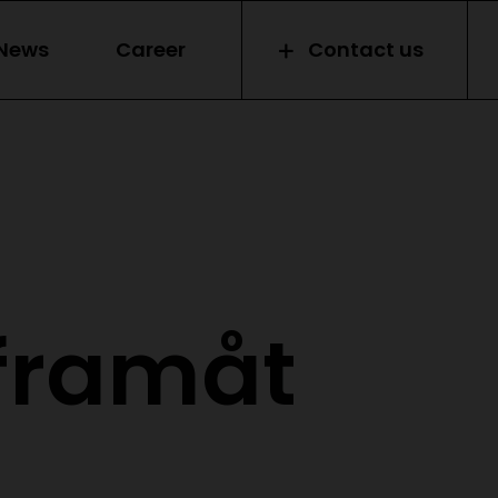
News
Career
Contact us
 framåt