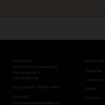
Address:
Quick lin
Multi Ethnic Consulting AB
Services
Kvarnbygatan 4
431 34 Mölndal
About us
Org. number: 559150-6489
News
E-mail:
Career
nicholas.lusack@multiec.se